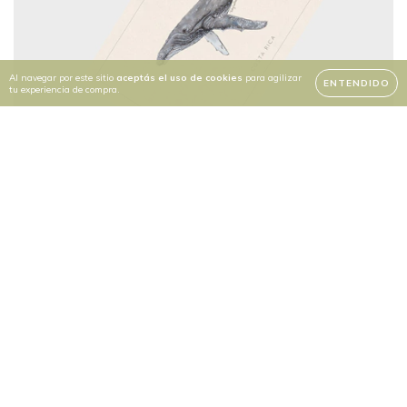
Al navegar por este sitio
aceptás el uso de cookies
para agilizar
ENTENDIDO
tu experiencia de compra.
Postales