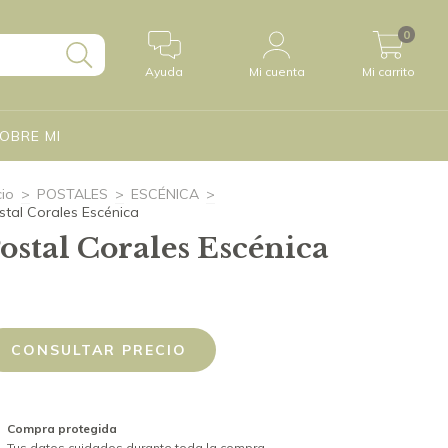
0
Ayuda
Mi cuenta
Mi carrito
OBRE MI
cio
>
POSTALES
>
ESCÉNICA
>
stal Corales Escénica
ostal Corales Escénica
Compra protegida
Tus datos cuidados durante toda la compra.