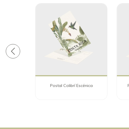
scénica
Postal Colibrí Escénica